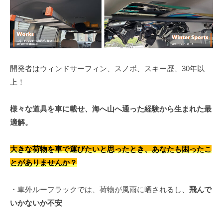
Up
Bar
09/12/2023
by
開発者はウィンドサーフィン、スノボ、スキー歴、30年以
hagiwara
上！
様々な道具を車に載せ、海へ山へ通った経験から生まれた最
適解。
大きな荷物を車で運びたいと思ったとき、あなたも困ったこ
とがありませんか？
・車外ルーフラックでは、荷物が風雨に晒されるし、
飛んで
いかないか不安