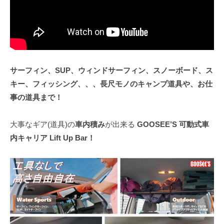
で
す！！
可
動
サーフィン、SUP、ウィンドサーフィン、スノーボード、ス
キー、フィッシング、、、長尺モノのキャンプ道具や、お仕
式
事の道具まで！
車
内
大事なギア(道具)の
車内積み
が出来る
GOOSEE’S 可動式車
内キャリア Lift Up Bar！
キ
ャ
リ
ア
Lift