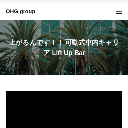
ュ
コ
ー
OHG group
ン
メ
ニ
テ
ュ
ー
ン
ツ
上がるんです！！ 可動式車内キャリ
へ
ス
ア Lift Up Bar
キ
ッ
プ
上
が
る
ん